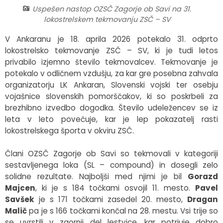
Uspešen nastop OZSČ Zagorje ob Savi na 31.
Fotogalerija
Občinska volilna komisija
Koledar dogodkov
lokostrelskem tekmovanju ZSČ – SV
V Ankaranu je 18. aprila 2026 potekalo 31. odprto
Medobčinski inšpektorat in redarstvo
Zapore cest
lokostrelsko tekmovanje ZSČ – SV, ki je tudi letos
privabilo izjemno število tekmovalcev. Tekmovanje je
Okoljski podatki
potekalo v odličnem vzdušju, za kar gre posebna zahvala
organizatorju LK Ankaran, Slovenski vojski ter osebju
Lokalne volitve
vojašnice slovenskih pomorščakov, ki so poskrbeli za
brezhibno izvedbo dogodka. Število udeležencev se iz
Strateški dokumenti
leta v leto povečuje, kar je lep pokazatelj rasti
lokostrelskega športa v okviru ZSČ.
Katalog informacij javnega značaja
Člani OZSČ Zagorje ob Savi so tekmovali v kategoriji
sestavljenega loka (SL – compound) in dosegli zelo
solidne rezultate. Najboljši med njimi je bil
Gorazd
Majcen
, ki je s 184 točkami osvojil 11. mesto.
Pavel
Savšek
je s 171 točkami zasedel 20. mesto,
Dragan
Malič
pa je s 166 točkami končal na 28. mestu. Vsi trije so
se uvrstili v zgornji del lestvice, kar potrjuje dobro