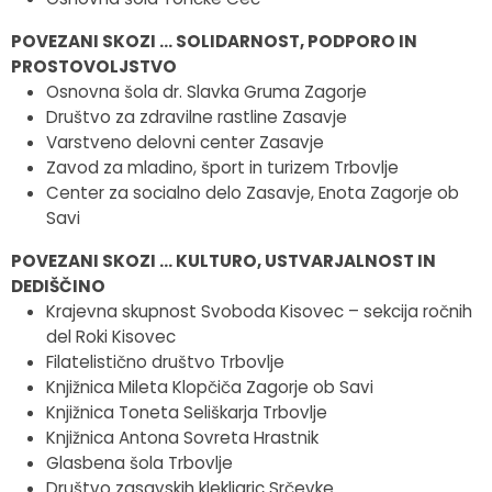
POVEZANI SKOZI … SOLIDARNOST, PODPORO IN
PROSTOVOLJSTVO
Osnovna šola dr. Slavka Gruma Zagorje
Društvo za zdravilne rastline Zasavje
Varstveno delovni center Zasavje
Zavod za mladino, šport in turizem Trbovlje
Center za socialno delo Zasavje, Enota Zagorje ob
Savi
POVEZANI SKOZI … KULTURO, USTVARJALNOST IN
DEDIŠČINO
Krajevna skupnost Svoboda Kisovec – sekcija ročnih
del Roki Kisovec
Filatelistično društvo Trbovlje
Knjižnica Mileta Klopčiča Zagorje ob Savi
Knjižnica Toneta Seliškarja Trbovlje
Knjižnica Antona Sovreta Hrastnik
Glasbena šola Trbovlje
Društvo zasavskih klekljaric Srčevke