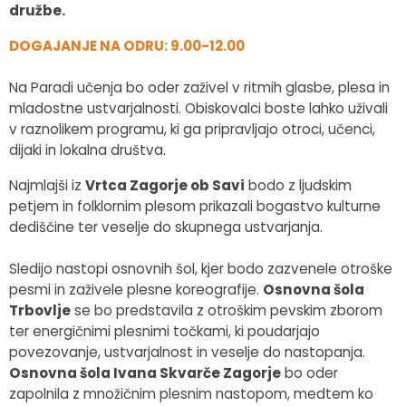
družbe.
DOGAJANJE NA ODRU: 9.00-12.00
Na Paradi učenja bo oder zaživel v ritmih glasbe, plesa in
mladostne ustvarjalnosti. Obiskovalci boste lahko uživali
v raznolikem programu, ki ga pripravljajo otroci, učenci,
dijaki in lokalna društva.
Najmlajši iz
Vrtca Zagorje ob Savi
bodo z ljudskim
petjem in folklornim plesom prikazali bogastvo kulturne
dediščine ter veselje do skupnega ustvarjanja.
Sledijo nastopi osnovnih šol, kjer bodo zazvenele otroške
pesmi in zaživele plesne koreografije.
Osnovna šola
Trbovlje
se bo predstavila z otroškim pevskim zborom
ter energičnimi plesnimi točkami, ki poudarjajo
povezovanje, ustvarjalnost in veselje do nastopanja.
Osnovna šola Ivana Skvarče Zagorje
bo oder
zapolnila z množičnim plesnim nastopom, medtem ko