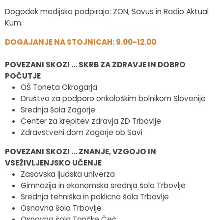
Dogodek medijsko podpirajo: ZON, Savus in Radio Aktual
Kum.
DOGAJANJE NA STOJNICAH: 9.00-12.00
POVEZANI SKOZI … SKRB ZA ZDRAVJE IN DOBRO
POČUTJE
OŠ Toneta Okrogarja
Društvo za podporo onkološkim bolnikom Slovenije
Srednja šola Zagorje
Center za krepitev zdravja ZD Trbovlje
Zdravstveni dom Zagorje ob Savi
POVEZANI SKOZI … ZNANJE, VZGOJO IN
VSEŽIVLJENJSKO UČENJE
Zasavska ljudska univerza
Gimnazija in ekonomska srednja šola Trbovlje
Srednja tehniška in poklicna šola Trbovlje
Osnovna šola Trbovlje
Osnovna šola Tončke Čeč