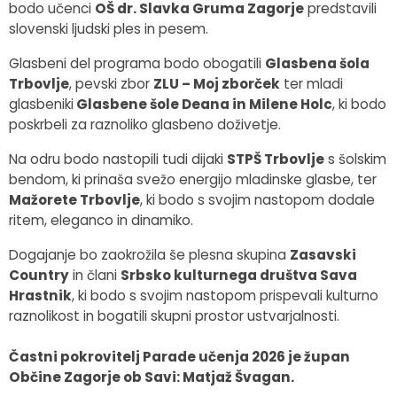
bodo učenci
OŠ dr. Slavka Gruma Zagorje
predstavili
slovenski ljudski ples in pesem.
Glasbeni del programa bodo obogatili
Glasbena šola
Trbovlje
, pevski zbor
ZLU – Moj zborček
ter mladi
glasbeniki
Glasbene šole Deana in Milene Holc
, ki bodo
poskrbeli za raznoliko glasbeno doživetje.
Na odru bodo nastopili tudi dijaki
STPŠ Trbovlje
s šolskim
bendom, ki prinaša svežo energijo mladinske glasbe, ter
Mažorete Trbovlje
, ki bodo s svojim nastopom dodale
ritem, eleganco in dinamiko.
Dogajanje bo zaokrožila še plesna skupina
Zasavski
Country
in člani
Srbsko kulturnega društva Sava
Hrastnik
, ki bodo s svojim nastopom prispevali kulturno
raznolikost in bogatili skupni prostor ustvarjalnosti.
Častni pokrovitelj Parade učenja 2026 je župan
Občine Zagorje ob Savi: Matjaž Švagan.