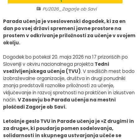
Fotogalerija
Občinska volilna komisija
Koledar dogodkov
PU2026_Zagorje ob Savi
Parada učenja je vseslovenski dogodek, ki za en
Medobčinski inšpektorat in redarstvo
Zapore cest
dan po vsej državi spremeni javne prostore na
prostem v odkrivanje priložnosti za učenje v svojem
Okoljski podatki
okolju.
Lokalne volitve
Dogodek bo potekal 20. maja 2026 na 17 prizoriščih po
Sloveniji v okviru nacionalnega projekta
Tedni
Strateški dokumenti
vseživljenjskega učenja (TVU)
. V središčih mest bodo
izobraževalne organizacije, društva in drugi ponudniki
znanja predstavili raznolike priložnosti za učenje,
Katalog informacij javnega značaja
vključevanje in razvoj spretnosti na praktičen in izkustven
način.
V Zasavju bo Parada učenja na mestni
ploščadi Zagorje ob Savi.
Letošnje geslo TVU in Parade učenja je »Z drugimi in
za druge«, ki poudarja pomen sodelovanja,
solidarnosti in skupnega ustvarjanja učeče se