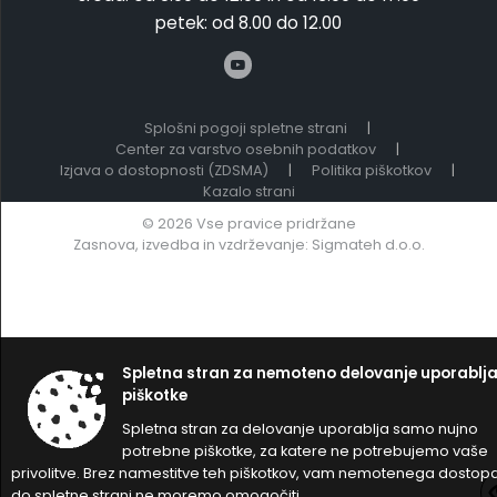
petek:
od 8.00 do 12.00
Splošni pogoji spletne strani
|
Center za varstvo osebnih podatkov
|
Izjava o dostopnosti (ZDSMA)
|
Politika piškotkov
|
Kazalo strani
© 2026 Vse pravice pridržane
Zasnova, izvedba in vzdrževanje: Sigmateh d.o.o.
Spletna stran za nemoteno delovanje uporablj
piškotke
Spletna stran za delovanje uporablja samo nujno
potrebne piškotke, za katere ne potrebujemo vaše
privolitve. Brez namestitve teh piškotkov, vam nemotenega dostop
do spletne strani ne moremo omogočiti.