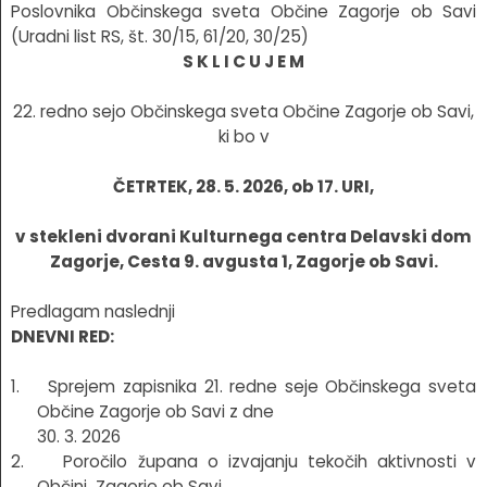
Poslovnika Občinskega sveta Občine Zagorje ob Savi
(Uradni list RS, št. 30/15, 61/20, 30/25)
S K L I C U J E M
22. redno sejo Občinskega sveta Občine Zagorje ob Savi,
ki bo v
ČETRTEK, 28. 5. 2026, ob 17. URI,
v stekleni dvorani Kulturnega centra Delavski dom
Zagorje, Cesta 9. avgusta 1, Zagorje ob Savi.
Predlagam naslednji
DNEVNI RED:
1. Sprejem zapisnika 21. redne seje Občinskega sveta
Občine Zagorje ob Savi z dne
30. 3. 2026
2. Poročilo župana o izvajanju tekočih aktivnosti v
Občini Zagorje ob Savi