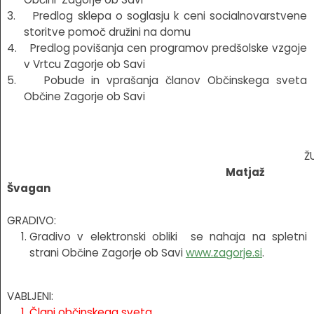
3. Predlog sklepa o soglasju k ceni socialnovarstvene
storitve pomoč družini na domu
4. Predlog povišanja cen programov predšolske vzgoje
v Vrtcu Zagorje ob Savi
5. Pobude in vprašanja članov Občinskega sveta
Občine Zagorje ob Savi
Ž
Matjaž
Švagan
GRADIVO:
Gradivo v elektronski obliki se nahaja na spletni
strani Občine Zagorje ob Savi
www.zagorje.si
.
VABLJENI:
Člani občinskega sveta