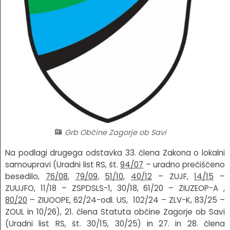
Fotogalerija
Občinska volilna komisija
Koledar dogodkov
Medobčinski inšpektorat in redarstvo
Zapore cest
Okoljski podatki
Lokalne volitve
Strateški dokumenti
Grb Občine Zagorje ob Savi
Katalog informacij javnega značaja
Na podlagi drugega odstavka 33. člena Zakona o lokalni
samoupravi (Uradni list RS, št.
94/07
– uradno prečiščeno
besedilo,
76/08
,
79/09
,
51/10
,
40/12
– ZUJF,
14/15
–
ZUUJFO, 11/18 – ZSPDSLS-1, 30/18, 61/20 – ZIUZEOP-A ,
80/20
– ZIUOOPE, 62/24-odl. US, 102/24 – ZLV-K, 83/25 –
ZOUL in 10/26), 21. člena Statuta občine Zagorje ob Savi
(Uradni list RS, št. 30/15, 30/25) in 27. in 28. člena