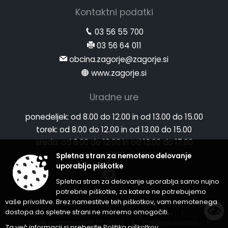
Kontaktni podatki
03 56 55 700
03 56 64 011
obcina.zagorje@zagorje.si
www.zagorje.si
Uradne ure
ponedeljek:
od 8.00 do 12.00 in od 13.00 do 15.00
torek:
od 8.00 do 12.00 in od 13.00 do 15.00
sreda:
od 8.00 do 12.00 in od 13.00 do 17.00
petek:
od 8.00 do 12.00
Spletna stran za nemoteno delovanje
uporablja piškotke
Spletna stran za delovanje uporablja samo nujno
potrebne piškotke, za katere ne potrebujemo
vaše privolitve. Brez namestitve teh piškotkov, vam nemotenega
Splošni pogoji spletne strani
|
dostopa do spletne strani ne moremo omogočiti.
Center za varstvo osebnih podatkov
|
Izjava o dostopnosti (ZDSMA)
|
Politika piškotkov
|
Za več informacij si preberite
Politika piškotkov
.