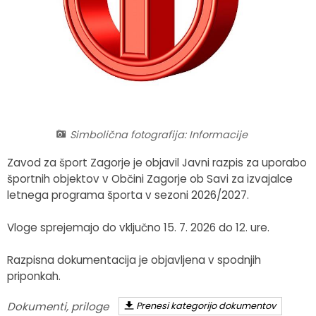
Fotogalerija
Občinska volilna komisija
Koledar dogodkov
Medobčinski inšpektorat in redarstvo
Zapore cest
Okoljski podatki
Lokalne volitve
Simbolična fotografija: Informacije
Strateški dokumenti
Zavod za šport Zagorje je objavil Javni razpis za uporabo
športnih objektov v Občini Zagorje ob Savi za izvajalce
letnega programa športa v sezoni 2026/2027.
Katalog informacij javnega značaja
Vloge sprejemajo do vključno 15. 7. 2026 do 12. ure.
Razpisna dokumentacija je objavljena v spodnjih
priponkah.
Dokumenti, priloge
Prenesi kategorijo dokumentov