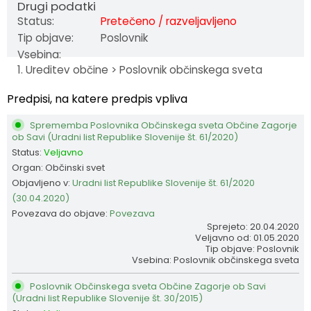
Drugi podatki
Fotogalerija
Občinska volilna komisija
Koledar dogodkov
Status:
Pretečeno / razveljavljeno
Tip objave:
Poslovnik
Medobčinski inšpektorat in redarstvo
Zapore cest
Vsebina:
1. Ureditev občine > Poslovnik občinskega sveta
Okoljski podatki
Predpisi, na katere predpis vpliva
Lokalne volitve
Sprememba Poslovnika Občinskega sveta Občine Zagorje
ob Savi (Uradni list Republike Slovenije št. 61/2020)
Status:
Veljavno
Strateški dokumenti
Organ: Občinski svet
Objavljeno v:
Uradni list Republike Slovenije št. 61/2020
Katalog informacij javnega značaja
(30.04.2020)
Povezava do objave:
Povezava
Sprejeto: 20.04.2020
Veljavno od: 01.05.2020
Tip objave: Poslovnik
Vsebina: Poslovnik občinskega sveta
Poslovnik Občinskega sveta Občine Zagorje ob Savi
(Uradni list Republike Slovenije št. 30/2015)