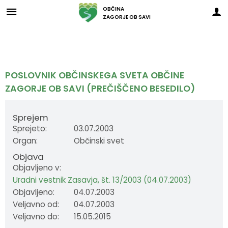
OBČINA
ZAGORJE OB SAVI
Za pričetek iskanja kliknite na puščico >
Občinski svet
O ZAGORJU
E-OBČINA
LOKALNO
OBJAVE
Vizitka občine
Župan
Člani občinskega sveta
Novice in obvestila občine
Javni zavodi in javna podjetja
Vloge in obrazci
POSLOVNIK OBČINSKEGA SVETA OBČINE
ZAGORJE OB SAVI (PREČIŠČENO BESEDILO)
Zagorje nekoč
Podžupan
Seje občinskega sveta
Razpisi in objave
Društva in združenja
Predlogi in pobude
Zagorje danes
Občinski svet
Posnetki sej
Predpisi občine
Pomembni kontakti
E-obveščanje
Sprejem
Sprejeto:
03.07.2003
Občinski praznik
Nadzorni odbor
Delovna telesa
Proračuni občine
Slovo naših občanov
Organ:
Občinski svet
Objava
Občinski nagrajenci
Občinska uprava
Prostorski akti občine
Objavljeno v:
Uradni vestnik Zasavja, št. 13/2003 (04.07.2003)
Grb in zastava
Krajevne skupnosti
Projekti in investicije
Objavljeno:
04.07.2003
Veljavno od:
04.07.2003
Veljavno do:
15.05.2015
Pobratene občine
Civilna zaščita
Lokalni utrip